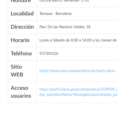
Nombre
Oficina Banco Santander 1792
Localidad
Terrassa - Barcelona
Dirección
Parc De Les Nacions Unides, 18
Horario
Lunes a Sábado de 8:00 a 14:00 y los Jueves de
Teléfono
937343126
Sitio
https://www.bancosantander.es/es/particulares
WEB
Acceso
https://particulares.gruposantander.es/SUPFPA
dse_operationName=NavLoginSupernet&dse_par
usuarios