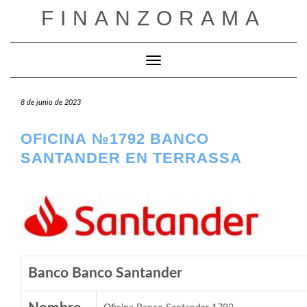
Saltar
FINANZORAMA
al
contenido
Cambiar modo de navegación
8 de junio de 2023
OFICINA №1792 BANCO
SANTANDER EN TERRASSA
Banco Banco Santander