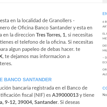
E
sta en la localidad de Granollers -
6 
ART
mero de Oficina Banco Santander y esta en
EL
a en la direccion
Tres Torres, 1
, si necesitas
ME
tienes el telefono de la oficina. Si necesitas
DE
 para algun papeleo de debas hacer. te
MI
X
, te dejamos mas informacion a
– 
EC
teres.
OR
AL
E BANCO SANTANDER
ución bancaria registrada en el Banco de
C
tificación fiscal (NIF) es
A39000013
y tiene
No
a, 9-12, 39004, Santander
. Si deseas