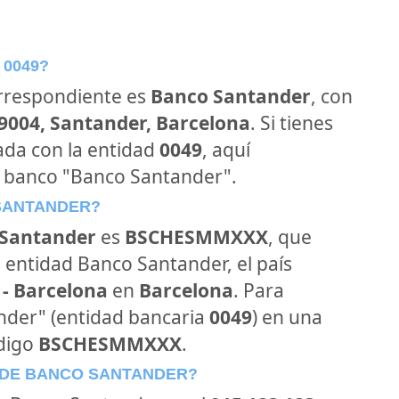
 0049?
orrespondiente es
Banco Santander
, con
39004, Santander, Barcelona
. Si tienes
ada con la entidad
0049
, aquí
l banco "Banco Santander".
 SANTANDER?
Santander
es
BSCHESMMXXX
, que
 entidad Banco Santander, el país
 - Barcelona
en
Barcelona
. Para
ander" (entidad bancaria
0049
) en una
ódigo
BSCHESMMXXX
.
 DE BANCO SANTANDER?