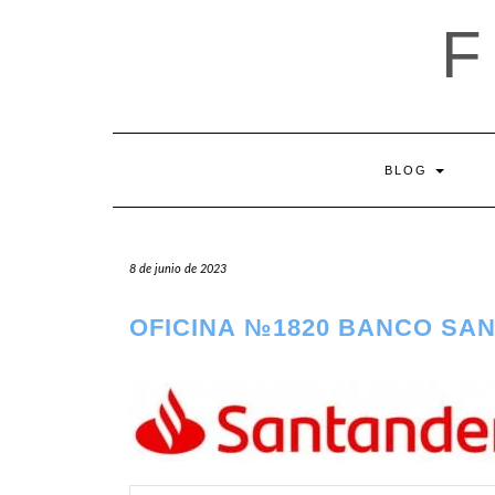
Saltar
al
contenido
BLOG
8 de junio de 2023
OFICINA №1820 BANCO SA