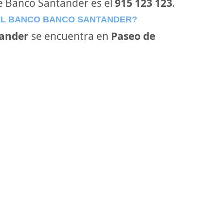
de Banco Santander es el
915 123 123
.
EL BANCO BANCO SANTANDER?
ander
se encuentra en
Paseo de