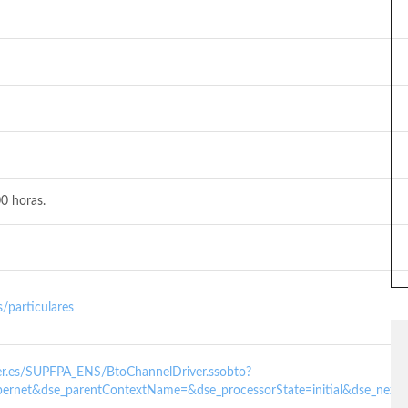
0 horas.
/particulares
nder.es/SUPFPA_ENS/BtoChannelDriver.ssobto?
ernet&dse_parentContextName=&dse_processorState=initial&dse_next