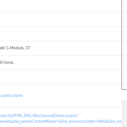
alle G Modulo, 37
0 horas.
/particulares
nder.es/SUPFPA_ENS/BtoChannelDriver.ssobto?
ernet&dse_parentContextName=&dse_processorState=initial&dse_next