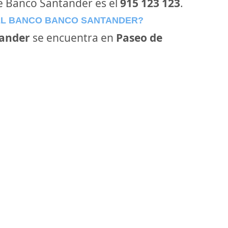
de Banco Santander es el
915 123 123
.
EL BANCO BANCO SANTANDER?
ander
se encuentra en
Paseo de