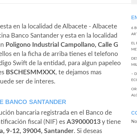
E
esta en la localidad de Albacete - Albacete
6 
ART
ina Banco Santander y esta en la localidad
EL
on
Poligono Industrial Campollano, Calle G
ME
ellos en la ficha de arriba tienes el telefono
DE
codigo Swift de la entidad, para algun papeleo
MI
es
BSCHESMMXXX
, te dejamos mas
– 
EC
uede ser de interes.
OR
AL
E BANCO SANTANDER
ución bancaria registrada en el Banco de
C
tificación fiscal (NIF) es
A39000013
y tiene
No
a, 9-12, 39004, Santander
. Si deseas