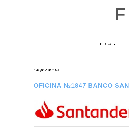
Saltar
al
contenido
BLOG
8 de junio de 2023
OFICINA №1847 BANCO SA