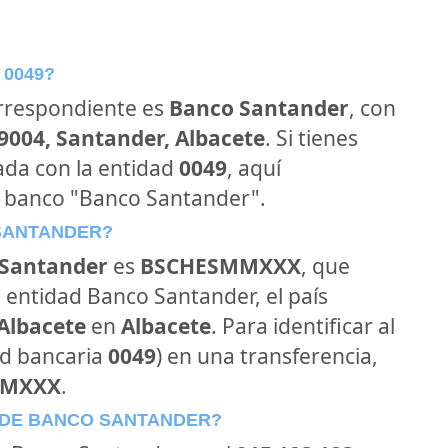
 0049?
orrespondiente es
Banco Santander
, con
39004, Santander, Albacete
. Si tienes
ada con la entidad
0049
, aquí
l banco "Banco Santander".
 SANTANDER?
Santander
es
BSCHESMMXXX
, que
 entidad Banco Santander, el país
 Albacete
en
Albacete
. Para identificar al
ad bancaria
0049
) en una transferencia,
MMXXX
.
 DE BANCO SANTANDER?