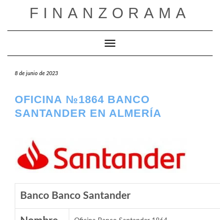
Saltar
FINANZORAMA
al
contenido
Cambiar modo de navegación
8 de junio de 2023
OFICINA №1864 BANCO
SANTANDER EN ALMERÍA
Banco Banco Santander