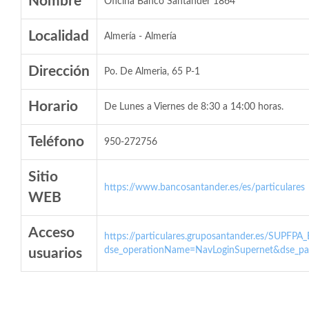
Nombre
Oficina Banco Santander 1864
Localidad
Almería - Almería
Dirección
Po. De Almeria, 65 P-1
Horario
De Lunes a Viernes de 8:30 a 14:00 horas.
Teléfono
950-272756
Sitio
https://www.bancosantander.es/es/particulares
WEB
Acceso
https://particulares.gruposantander.es/SUPFPA
dse_operationName=NavLoginSupernet&dse_par
usuarios