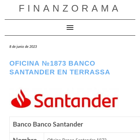
Saltar
FINANZORAMA
al
contenido
Cambiar modo de navegación
8 de junio de 2023
OFICINA №1873 BANCO
SANTANDER EN TERRASSA
Banco Banco Santander