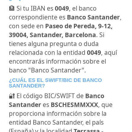
🏦 Si tu IBAN es
0049
, el banco
correspondiente es
Banco Santander
,
con sede en
Paseo de Pereda, 9-12,
39004, Santander, Barcelona
. Si
tienes alguna pregunta o duda
relacionada con la entidad
0049
, aquí
encontrarás información sobre el
banco "Banco Santander".
¿CUÁL ES EL SWIFT/BIC DE BANCO
SANTANDER?
🔐 El código BIC/SWIFT de
Banco
Santander
es
BSCHESMMXXX
, que
proporciona información sobre la
entidad Banco Santander, el país
(España) y la localidad
Terrassa -