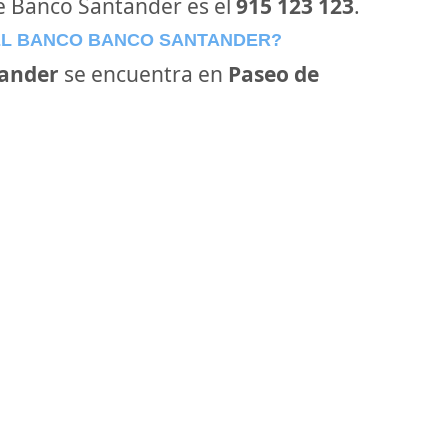
de Banco Santander es el
915 123 123
.
EL BANCO BANCO SANTANDER?
ander
se encuentra en
Paseo de