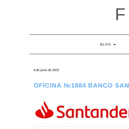
Saltar
al
contenido
BLOG
8 de junio de 2023
OFICINA №1884 BANCO SA