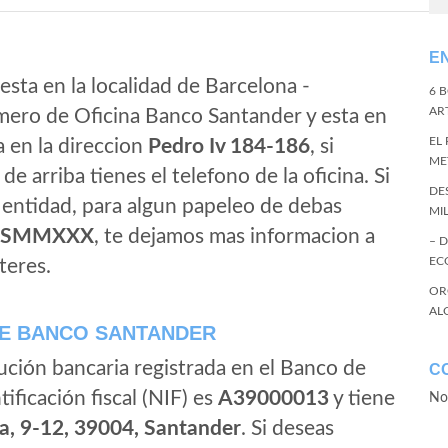
E
esta en la localidad de Barcelona -
6 
ART
mero de Oficina Banco Santander y esta en
EL
a en la direccion
Pedro Iv 184-186
, si
ME
de arriba tienes el telefono de la oficina. Si
DE
a entidad, para algun papeleo de debas
MI
ESMMXXX
, te dejamos mas informacion a
– 
EC
teres.
OR
AL
E BANCO SANTANDER
ución bancaria registrada en el Banco de
C
tificación fiscal (NIF) es
A39000013
y tiene
No
a, 9-12, 39004, Santander
. Si deseas