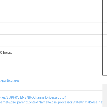
0 horas.
/particulares
nder.es/SUPFPA_ENS/BtoChannelDriver.ssobto?
ernet&dse_parentContextName=&dse_processorState=initial&dse_next