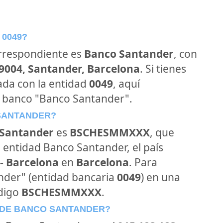
 0049?
orrespondiente es
Banco Santander
, con
39004, Santander, Barcelona
. Si tienes
ada con la entidad
0049
, aquí
l banco "Banco Santander".
 SANTANDER?
Santander
es
BSCHESMMXXX
, que
 entidad Banco Santander, el país
- Barcelona
en
Barcelona
. Para
ander" (entidad bancaria
0049
) en una
ódigo
BSCHESMMXXX
.
 DE BANCO SANTANDER?