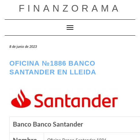
Saltar
FINANZORAMA
al
contenido
Cambiar modo de navegación
8 de junio de 2023
OFICINA №1886 BANCO
SANTANDER EN LLEIDA
Banco Banco Santander