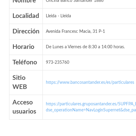
Nombre
Oficina Banco Santander 1886
Localidad
Lleida - Lleida
Dirección
Avenida Francesc Macia, 31 P-1
Horario
De Lunes a Viernes de 8:30 a 14:00 horas.
Teléfono
973-235760
Sitio
https://www.bancosantander.es/es/particulares
WEB
Acceso
https://particulares.gruposantander.es/SUPFPA
dse_operationName=NavLoginSupernet&dse_par
usuarios