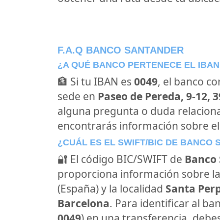
F.A.Q BANCO SANTANDER
¿A QUÉ BANCO PERTENECE EL IBAN
🏦 Si tu IBAN es
0049
, el banco c
sede en
Paseo de Pereda, 9-12, 
alguna pregunta o duda relacion
encontrarás información sobre e
¿CUÁL ES EL SWIFT/BIC DE BANCO
🔐 El código BIC/SWIFT de
Banco 
proporciona información sobre la
(España) y la localidad
Santa Per
Barcelona
. Para identificar al 
0049
) en una transferencia, debes