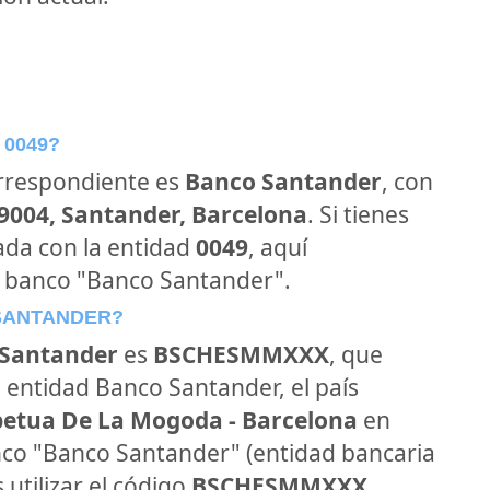
 0049?
orrespondiente es
Banco Santander
, con
39004, Santander, Barcelona
. Si tienes
ada con la entidad
0049
, aquí
l banco "Banco Santander".
 SANTANDER?
Santander
es
BSCHESMMXXX
, que
 entidad Banco Santander, el país
petua De La Mogoda - Barcelona
en
banco "Banco Santander" (entidad bancaria
 utilizar el código
BSCHESMMXXX
.