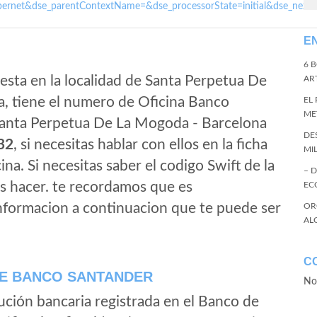
ernet&dse_parentContextName=&dse_processorState=initial&dse_next
E
6 
esta en la localidad de Santa Perpetua De
ART
, tiene el numero de Oficina Banco
EL
ME
 Santa Perpetua De La Mogoda - Barcelona
DE
32
, si necesitas hablar con ellos en la ficha
MI
cina. Si necesitas saber el codigo Swift de la
– 
s hacer. te recordamos que es
EC
informacion a continuacion que te puede ser
OR
AL
C
E BANCO SANTANDER
No
ución bancaria registrada en el Banco de