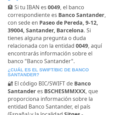
🏦 Si tu IBAN es
0049
, el banco
correspondiente es
Banco Santander
,
con sede en
Paseo de Pereda, 9-12,
39004, Santander, Barcelona
. Si
tienes alguna pregunta o duda
relacionada con la entidad
0049
, aquí
encontrarás información sobre el
banco "Banco Santander".
¿CUÁL ES EL SWIFT/BIC DE BANCO
SANTANDER?
🔐 El código BIC/SWIFT de
Banco
Santander
es
BSCHESMMXXX
, que
proporciona información sobre la
entidad Banco Santander, el país
(España) y la localidad
Sitges -