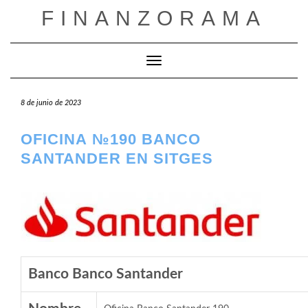
Saltar
FINANZORAMA
al
contenido
Cambiar modo de navegación
8 de junio de 2023
OFICINA №190 BANCO
SANTANDER EN SITGES
Banco Banco Santander