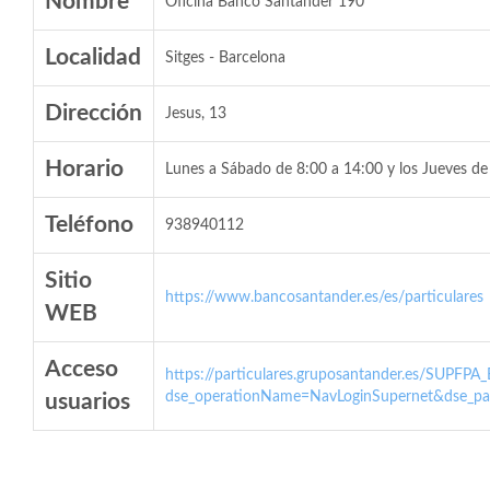
Nombre
Oficina Banco Santander 190
Localidad
Sitges - Barcelona
Dirección
Jesus, 13
Horario
Lunes a Sábado de 8:00 a 14:00 y los Jueves de
Teléfono
938940112
Sitio
https://www.bancosantander.es/es/particulares
WEB
Acceso
https://particulares.gruposantander.es/SUPFPA
dse_operationName=NavLoginSupernet&dse_par
usuarios