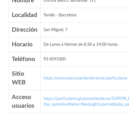
Nombre
Oficina Banco Santander 191
Localidad
Torello - Barcelona
Dirección
San Miguel, 7
Horario
De Lunes a Viernes de 8:30 a 14:00 horas.
Teléfono
93-8591000
Sitio
https://www.bancosantander.es/es/particulares
WEB
Acceso
https://particulares.gruposantander.es/SUPFPA
dse_operationName=NavLoginSupernet&dse_par
usuarios