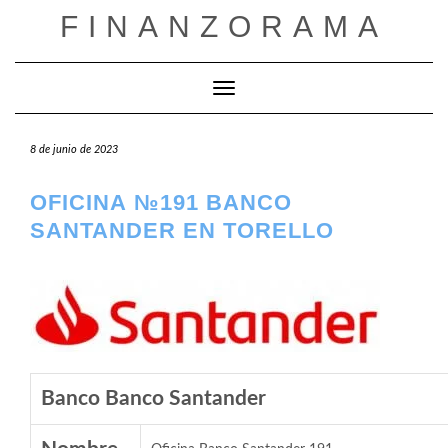
Saltar
FINANZORAMA
al
contenido
Cambiar modo de navegación
8 de junio de 2023
OFICINA №191 BANCO
SANTANDER EN TORELLO
Banco Banco Santander