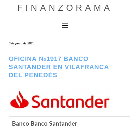
Saltar
FINANZORAMA
al
contenido
Cambiar modo de navegación
8 de junio de 2023
OFICINA №1917 BANCO
SANTANDER EN VILAFRANCA
DEL PENEDÉS
Banco Banco Santander