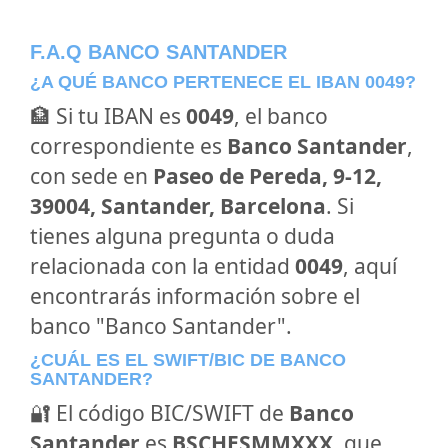
F.A.Q BANCO SANTANDER
¿A QUÉ BANCO PERTENECE EL IBAN 0049?
🏦 Si tu IBAN es
0049
, el banco
correspondiente es
Banco Santander
,
con sede en
Paseo de Pereda, 9-12,
39004, Santander, Barcelona
. Si
tienes alguna pregunta o duda
relacionada con la entidad
0049
, aquí
encontrarás información sobre el
banco "Banco Santander".
¿CUÁL ES EL SWIFT/BIC DE BANCO
SANTANDER?
🔐 El código BIC/SWIFT de
Banco
Santander
es
BSCHESMMXXX
, que