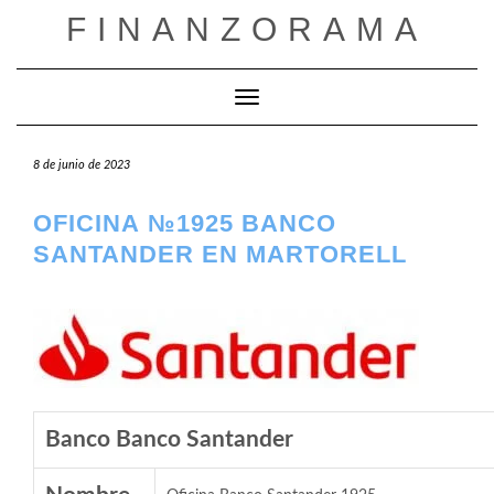
Saltar
FINANZORAMA
al
contenido
Cambiar modo de navegación
8 de junio de 2023
OFICINA №1925 BANCO
SANTANDER EN MARTORELL
Banco Banco Santander