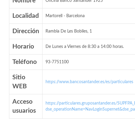
Nombre
Oficina Banco Santander 1925
Localidad
Martorell - Barcelona
Dirección
Rambla De Les Bobiles, 1
Horario
De Lunes a Viernes de 8:30 a 14:00 horas.
Teléfono
93-7751100
Sitio
https://www.bancosantander.es/es/particulares
WEB
Acceso
https://particulares.gruposantander.es/SUPFPA
dse_operationName=NavLoginSupernet&dse_par
usuarios