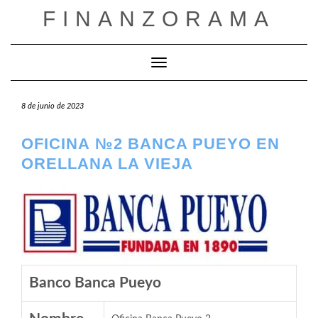
Saltar
FINANZORAMA
al
contenido
Cambiar modo de navegación
8 de junio de 2023
OFICINA №2 BANCA PUEYO EN
ORELLANA LA VIEJA
Banco Banca Pueyo