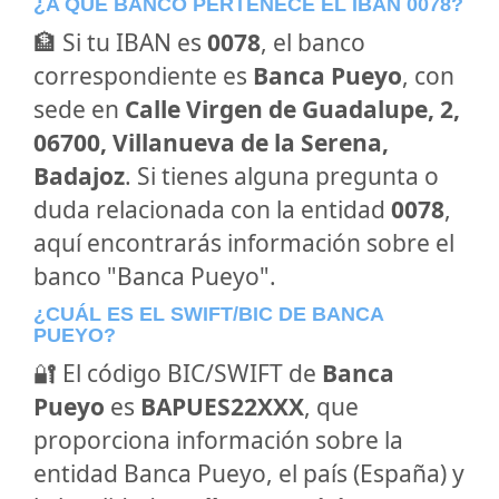
¿A QUÉ BANCO PERTENECE EL IBAN 0078?
🏦 Si tu IBAN es
0078
, el banco
correspondiente es
Banca Pueyo
, con
sede en
Calle Virgen de Guadalupe, 2,
06700, Villanueva de la Serena,
Badajoz
. Si tienes alguna pregunta o
duda relacionada con la entidad
0078
,
aquí encontrarás información sobre el
banco "Banca Pueyo".
¿CUÁL ES EL SWIFT/BIC DE BANCA
PUEYO?
🔐 El código BIC/SWIFT de
Banca
Pueyo
es
BAPUES22XXX
, que
proporciona información sobre la
entidad Banca Pueyo, el país (España) y