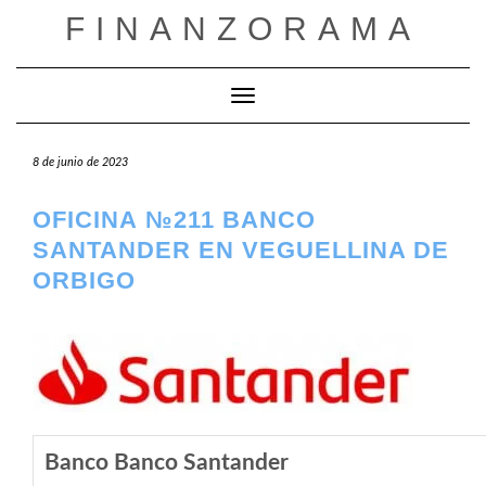
Saltar
FINANZORAMA
al
contenido
Cambiar modo de navegación
8 de junio de 2023
OFICINA №211 BANCO
SANTANDER EN VEGUELLINA DE
ORBIGO
Banco Banco Santander