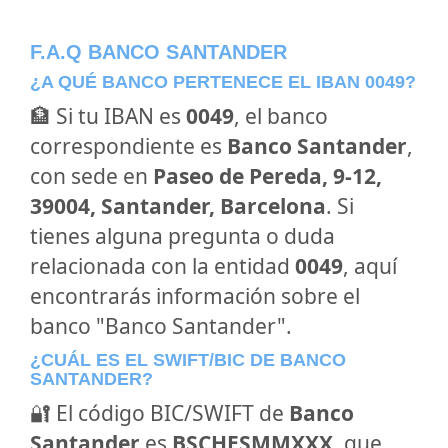
F.A.Q BANCO SANTANDER
¿A QUÉ BANCO PERTENECE EL IBAN 0049?
🏦 Si tu IBAN es
0049
, el banco
correspondiente es
Banco Santander
,
con sede en
Paseo de Pereda, 9-12,
39004, Santander, Barcelona
. Si
tienes alguna pregunta o duda
relacionada con la entidad
0049
, aquí
encontrarás información sobre el
banco "Banco Santander".
¿CUÁL ES EL SWIFT/BIC DE BANCO
SANTANDER?
🔐 El código BIC/SWIFT de
Banco
Santander
es
BSCHESMMXXX
, que