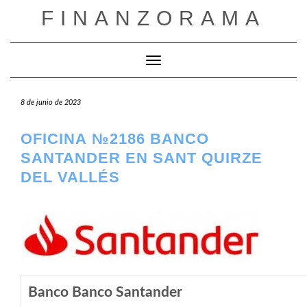
Saltar
FINANZORAMA
al
contenido
Cambiar modo de navegación
8 de junio de 2023
OFICINA №2186 BANCO
SANTANDER EN SANT QUIRZE
DEL VALLÉS
Banco Banco Santander