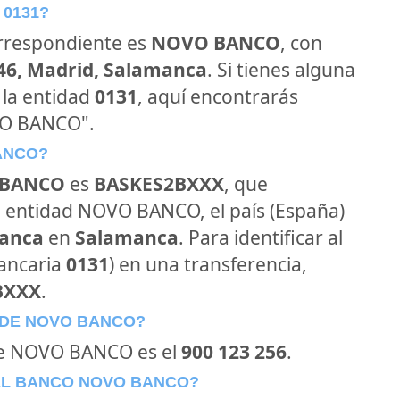
 0131?
orrespondiente es
NOVO BANCO
, con
046, Madrid, Salamanca
. Si tienes alguna
 la entidad
0131
, aquí encontrarás
VO BANCO".
BANCO?
 BANCO
es
BASKES2BXXX
, que
a entidad NOVO BANCO, el país (España)
manca
en
Salamanca
. Para identificar al
ancaria
0131
) en una transferencia,
BXXX
.
 DE NOVO BANCO?
 de NOVO BANCO es el
900 123 256
.
EL BANCO NOVO BANCO?