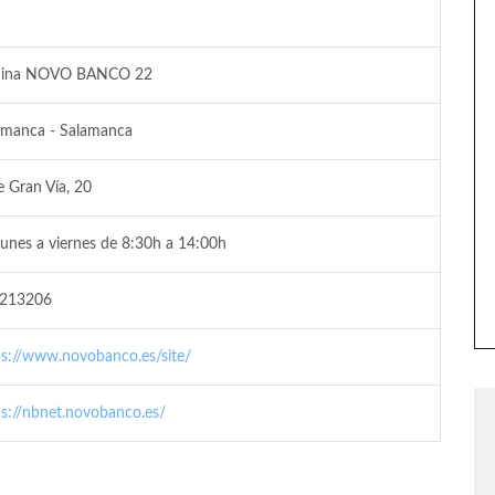
cina NOVO BANCO 22
amanca - Salamanca
e Gran Vía, 20
lunes a viernes de 8:30h a 14:00h
213206
ps://www.novobanco.es/site/
ps://nbnet.novobanco.es/