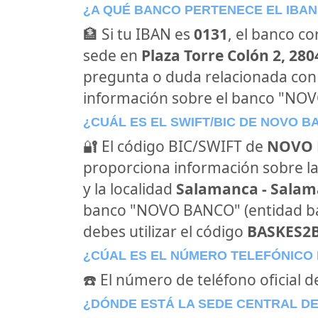
¿A QUÉ BANCO PERTENECE EL IBAN
🏦 Si tu IBAN es
0131
, el banco c
sede en
Plaza Torre Colón 2, 28
pregunta o duda relacionada con
información sobre el banco "NO
¿CUÁL ES EL SWIFT/BIC DE NOVO 
🔐 El código BIC/SWIFT de
NOVO
proporciona información sobre l
y la localidad
Salamanca - Sala
banco "NOVO BANCO" (entidad b
debes utilizar el código
BASKES2
¿CÚAL ES EL NÚMERO TELEFÓNICO
☎️ El número de teléfono oficial
¿DÓNDE ESTÁ LA SEDE CENTRAL D