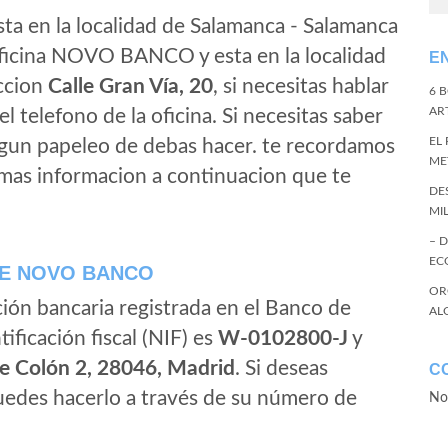
ta en la localidad de Salamanca - Salamanca
ficina NOVO BANCO y esta en la localidad
E
eccion
Calle Gran Vía, 20
, si necesitas hablar
6 
ART
 el telefono de la oficina. Si necesitas saber
EL
algun papeleo de debas hacer. te recordamos
ME
 mas informacion a continuacion que te
DE
MI
– 
EC
RE NOVO BANCO
OR
ción bancaria registrada en el Banco de
AL
tificación fiscal (NIF) es
W-0102800-J
y
re Colón 2, 28046, Madrid
. Si deseas
C
es hacerlo a través de su número de
No