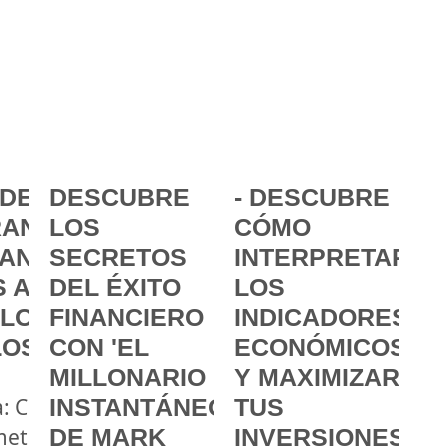
DE LA
DESCUBRE
- DESCUBRE
ANCIA:
LOS
CÓMO
ANZAR
SECRETOS
INTERPRETAR
 A
DEL ÉXITO
LOS
 LOS
FINANCIERO
INDICADORES
LOS
CON 'EL
ECONÓMICOS
MILLONARIO
Y MAXIMIZAR
a: Cómo
INSTANTÁNEO'
TUS
metas
DE MARK
INVERSIONES