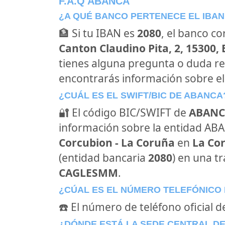
F.A.Q ABANCA
¿A QUÉ BANCO PERTENECE EL IBAN
🏦 Si tu IBAN es
2080
, el banco c
Canton Claudino Pita, 2, 15300,
tienes alguna pregunta o duda re
encontrarás información sobre e
¿CUÁL ES EL SWIFT/BIC DE ABANCA
🔐 El código BIC/SWIFT de
ABANC
información sobre la entidad ABAN
Corcubion - La Coruña
en
La Co
(entidad bancaria
2080
) en una tr
CAGLESMM
.
¿CÚAL ES EL NÚMERO TELEFÓNICO
☎️ El número de teléfono oficial 
¿DÓNDE ESTÁ LA SEDE CENTRAL D