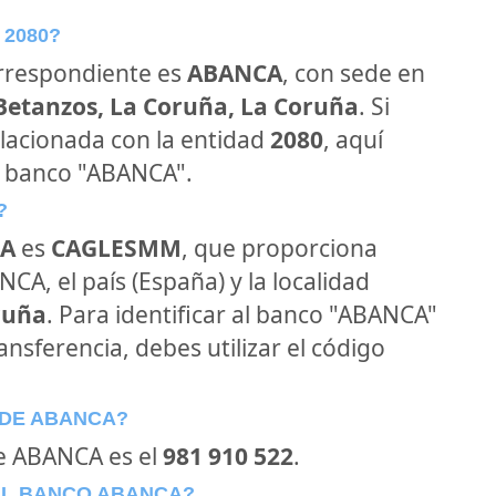
 2080?
orrespondiente es
ABANCA
, con sede en
 Betanzos, La Coruña, La Coruña
. Si
lacionada con la entidad
2080
, aquí
l banco "ABANCA".
?
A
es
CAGLESMM
, que proporciona
CA, el país (España) y la localidad
ruña
. Para identificar al banco "ABANCA"
ansferencia, debes utilizar el código
 DE ABANCA?
de ABANCA es el
981 910 522
.
EL BANCO ABANCA?