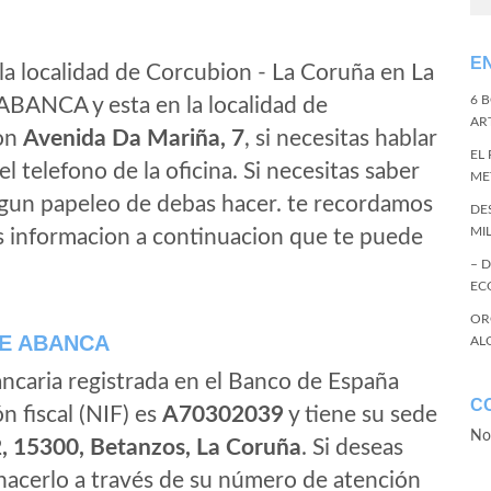
E
la localidad de Corcubion - La Coruña en La
6 
ABANCA y esta en la localidad de
ART
ion
Avenida Da Mariña, 7
, si necesitas hablar
EL
 el telefono de la oficina. Si necesitas saber
ME
algun papeleo de debas hacer. te recordamos
DE
MI
s informacion a continuacion que te puede
– 
EC
OR
E ABANCA
AL
ancaria registrada en el Banco de España
C
ón fiscal (NIF) es
A70302039
y tiene su sede
No
2, 15300, Betanzos, La Coruña
. Si deseas
cerlo a través de su número de atención