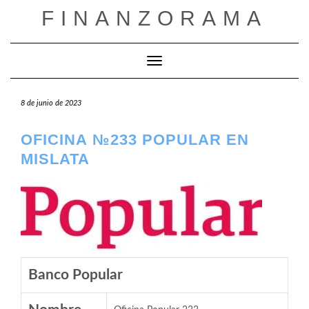
Saltar
FINANZORAMA
al
contenido
Cambiar modo de navegación
8 de junio de 2023
OFICINA №233 POPULAR EN
MISLATA
Banco Popular