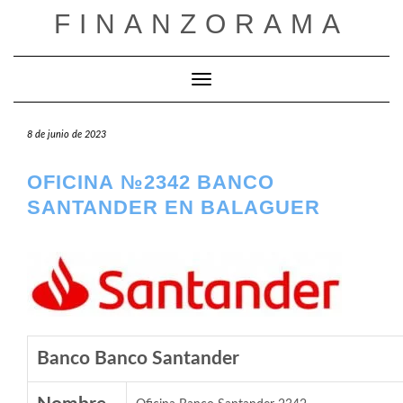
Saltar
FINANZORAMA
al
contenido
Cambiar modo de navegación
8 de junio de 2023
OFICINA №2342 BANCO
SANTANDER EN BALAGUER
Banco Banco Santander