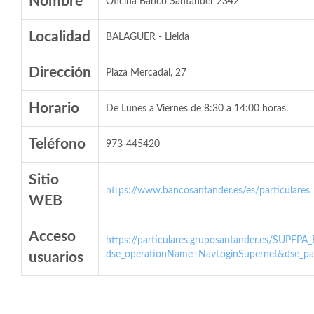
Nombre
Oficina Banco Santander 2342
Localidad
BALAGUER - Lleida
Dirección
Plaza Mercadal, 27
Horario
De Lunes a Viernes de 8:30 a 14:00 horas.
Teléfono
973-445420
Sitio
https://www.bancosantander.es/es/particulares
WEB
Acceso
https://particulares.gruposantander.es/SUPFPA
dse_operationName=NavLoginSupernet&dse_par
usuarios