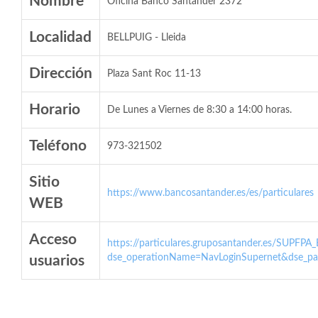
Nombre
Oficina Banco Santander 2372
Localidad
BELLPUIG - Lleida
Dirección
Plaza Sant Roc 11-13
Horario
De Lunes a Viernes de 8:30 a 14:00 horas.
Teléfono
973-321502
Sitio
https://www.bancosantander.es/es/particulares
WEB
Acceso
https://particulares.gruposantander.es/SUPFPA
dse_operationName=NavLoginSupernet&dse_par
usuarios