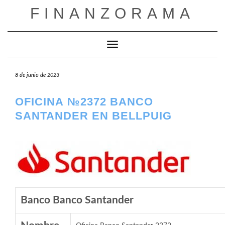
Saltar
FINANZORAMA
al
contenido
Cambiar modo de navegación
8 de junio de 2023
OFICINA №2372 BANCO
SANTANDER EN BELLPUIG
Banco Banco Santander