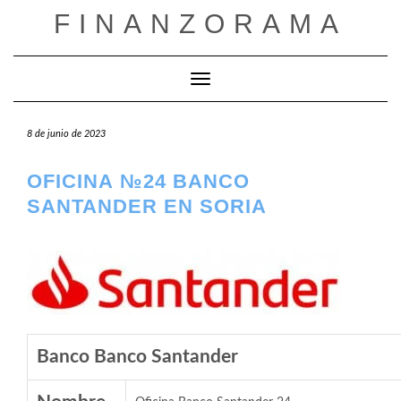
Saltar
FINANZORAMA
al
contenido
Cambiar modo de navegación
8 de junio de 2023
OFICINA №24 BANCO
SANTANDER EN SORIA
Banco Banco Santander