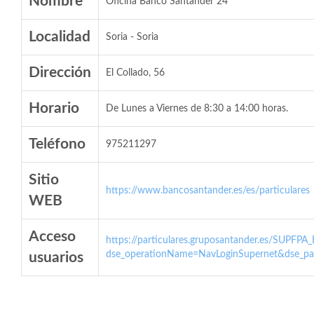
Nombre
Oficina Banco Santander 24
Localidad
Soria - Soria
Dirección
El Collado, 56
Horario
De Lunes a Viernes de 8:30 a 14:00 horas.
Teléfono
975211297
Sitio
https://www.bancosantander.es/es/particulares
WEB
Acceso
https://particulares.gruposantander.es/SUPFPA
dse_operationName=NavLoginSupernet&dse_par
usuarios