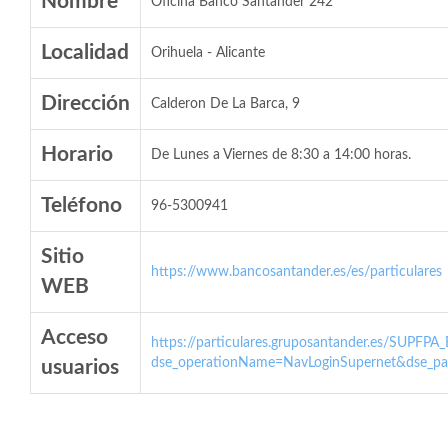
Nombre
Oficina Banco Santander 242
Localidad
Orihuela - Alicante
Dirección
Calderon De La Barca, 9
Horario
De Lunes a Viernes de 8:30 a 14:00 horas.
Teléfono
96-5300941
Sitio
https://www.bancosantander.es/es/particulares
WEB
Acceso
https://particulares.gruposantander.es/SUPFPA
dse_operationName=NavLoginSupernet&dse_par
usuarios