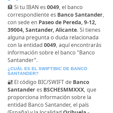
🏦 Si tu IBAN es
0049
, el banco
correspondiente es
Banco Santander
,
con sede en
Paseo de Pereda, 9-12,
39004, Santander, Alicante
. Si tienes
alguna pregunta o duda relacionada
con la entidad
0049
, aquí encontrarás
información sobre el banco "Banco
Santander".
¿CUÁL ES EL SWIFT/BIC DE BANCO
SANTANDER?
🔐 El código BIC/SWIFT de
Banco
Santander
es
BSCHESMMXXX
, que
proporciona información sobre la
entidad Banco Santander, el país
(España) y la localidad
Orihuela -