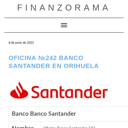
Saltar
FINANZORAMA
al
contenido
Cambiar modo de navegación
8 de junio de 2023
OFICINA №242 BANCO
SANTANDER EN ORIHUELA
Banco Banco Santander