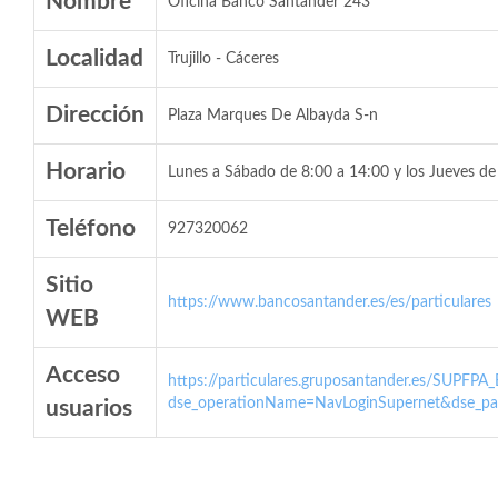
Nombre
Oficina Banco Santander 243
Localidad
Trujillo - Cáceres
Dirección
Plaza Marques De Albayda S-n
Horario
Lunes a Sábado de 8:00 a 14:00 y los Jueves de
Teléfono
927320062
Sitio
https://www.bancosantander.es/es/particulares
WEB
Acceso
https://particulares.gruposantander.es/SUPFPA
dse_operationName=NavLoginSupernet&dse_par
usuarios