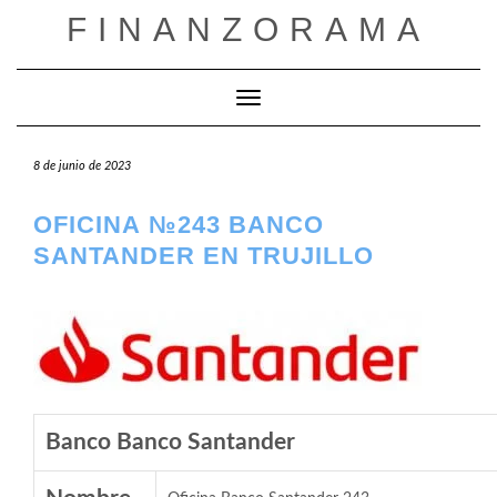
Saltar
FINANZORAMA
al
contenido
Cambiar modo de navegación
8 de junio de 2023
OFICINA №243 BANCO
SANTANDER EN TRUJILLO
Banco Banco Santander