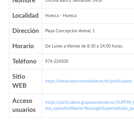
Nombre
Oficina Banco Santander 2456
Localidad
Huesca - Huesca
Dirección
Plaza Concepcion Arenal, 1
Horario
De Lunes a Viernes de 8:30 a 14:00 horas.
Teléfono
974-224500
Sitio
https://www.bancosantander.es/es/particulares
WEB
Acceso
https://particulares.gruposantander.es/SUPFPA
dse_operationName=NavLoginSupernet&dse_par
usuarios