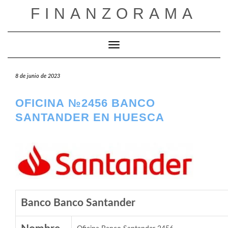
Saltar
FINANZORAMA
al
contenido
Cambiar modo de navegación
8 de junio de 2023
OFICINA №2456 BANCO
SANTANDER EN HUESCA
Banco Banco Santander