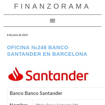
Saltar
FINANZORAMA
al
contenido
Cambiar modo de navegación
8 de junio de 2023
OFICINA №248 BANCO
SANTANDER EN BARCELONA
Banco Banco Santander