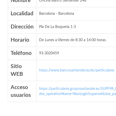
Nombre
Oficina Banco Santander 248
Localidad
Barcelona - Barcelona
Dirección
Pla De La Boqueria 1-3
Horario
De Lunes a Viernes de 8:30 a 14:00 horas.
Teléfono
93-3020459
Sitio
https://www.bancosantander.es/es/particulares
WEB
Acceso
https://particulares.gruposantander.es/SUPFPA
dse_operationName=NavLoginSupernet&dse_par
usuarios