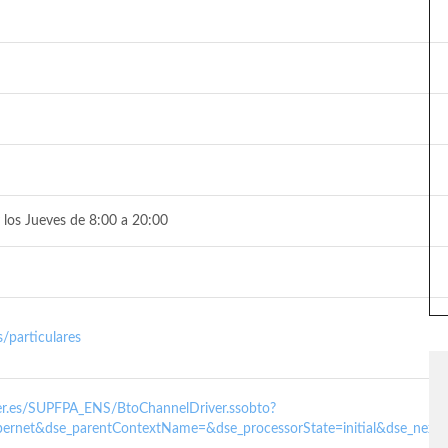
 los Jueves de 8:00 a 20:00
/particulares
nder.es/SUPFPA_ENS/BtoChannelDriver.ssobto?
ernet&dse_parentContextName=&dse_processorState=initial&dse_next