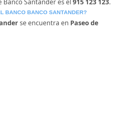
de Banco Santander es el
915 123 123
.
EL BANCO BANCO SANTANDER?
ander
se encuentra en
Paseo de