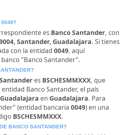
 0049?
orrespondiente es
Banco Santander
, con
39004, Santander, Guadalajara
. Si tienes
ada con la entidad
0049
, aquí
l banco "Banco Santander".
 SANTANDER?
Santander
es
BSCHESMMXXX
, que
 entidad Banco Santander, el país
 Guadalajara
en
Guadalajara
. Para
ander" (entidad bancaria
0049
) en una
ódigo
BSCHESMMXXX
.
 DE BANCO SANTANDER?