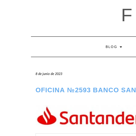
Saltar
al
contenido
BLOG
8 de junio de 2023
OFICINA №2593 BANCO SA