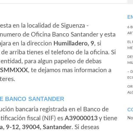
E
esta en la localidad de Siguenza -
6 
ART
l numero de Oficina Banco Santander y esta
EL
ajara en la direccion
Humilladero, 9
, si
ME
de arriba tienes el telefono de la oficina. Si
DE
a entidad, para algun papeleo de debas
MI
ESMMXXX
, te dejamos mas informacion a
– 
EC
teres.
OR
AL
E BANCO SANTANDER
ución bancaria registrada en el Banco de
C
tificación fiscal (NIF) es
A39000013
y tiene
No
a, 9-12, 39004, Santander
. Si deseas