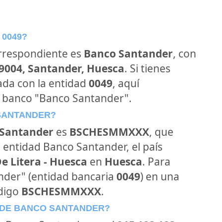
 0049?
orrespondiente es
Banco Santander
, con
39004, Santander, Huesca
. Si tienes
ada con la entidad
0049
, aquí
l banco "Banco Santander".
 SANTANDER?
Santander
es
BSCHESMMXXX
, que
 entidad Banco Santander, el país
e Litera - Huesca
en
Huesca
. Para
ander" (entidad bancaria
0049
) en una
ódigo
BSCHESMMXXX
.
 DE BANCO SANTANDER?