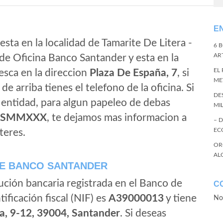
E
sta en la localidad de Tamarite De Litera -
6 
ART
e Oficina Banco Santander y esta en la
EL
esca en la direccion
Plaza De España, 7
, si
ME
de arriba tienes el telefono de la oficina. Si
DE
a entidad, para algun papeleo de debas
MI
ESMMXXX
, te dejamos mas informacion a
– 
EC
teres.
OR
AL
E BANCO SANTANDER
ución bancaria registrada en el Banco de
C
tificación fiscal (NIF) es
A39000013
y tiene
No
a, 9-12, 39004, Santander
. Si deseas