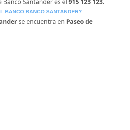
de Banco Santander es el
915 123 123
.
EL BANCO BANCO SANTANDER?
ander
se encuentra en
Paseo de