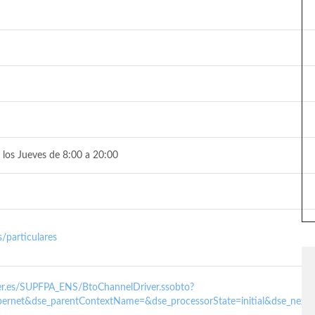
 los Jueves de 8:00 a 20:00
/particulares
nder.es/SUPFPA_ENS/BtoChannelDriver.ssobto?
ernet&dse_parentContextName=&dse_processorState=initial&dse_next