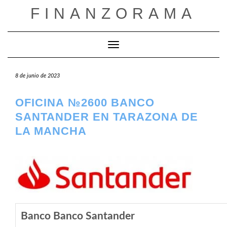
Saltar
FINANZORAMA
al
contenido
Cambiar modo de navegación
8 de junio de 2023
OFICINA №2600 BANCO
SANTANDER EN TARAZONA DE
LA MANCHA
Banco Banco Santander