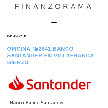
Saltar
FINANZORAMA
al
contenido
Cambiar modo de navegación
8 de junio de 2023
OFICINA №2641 BANCO
SANTANDER EN VILLAFRANCA
BIERZO
Banco Banco Santander