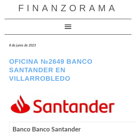
Saltar
FINANZORAMA
al
contenido
Cambiar modo de navegación
8 de junio de 2023
OFICINA №2649 BANCO
SANTANDER EN
VILLARROBLEDO
Banco Banco Santander