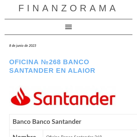
Saltar
FINANZORAMA
al
contenido
Cambiar modo de navegación
8 de junio de 2023
OFICINA №268 BANCO
SANTANDER EN ALAIOR
Banco Banco Santander