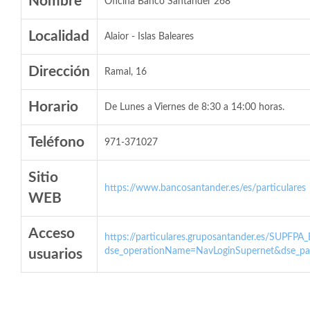
Nombre
Oficina Banco Santander 268
Localidad
Alaior - Islas Baleares
Dirección
Ramal, 16
Horario
De Lunes a Viernes de 8:30 a 14:00 horas.
Teléfono
971-371027
Sitio
https://www.bancosantander.es/es/particulares
WEB
Acceso
https://particulares.gruposantander.es/SUPFPA
dse_operationName=NavLoginSupernet&dse_par
usuarios