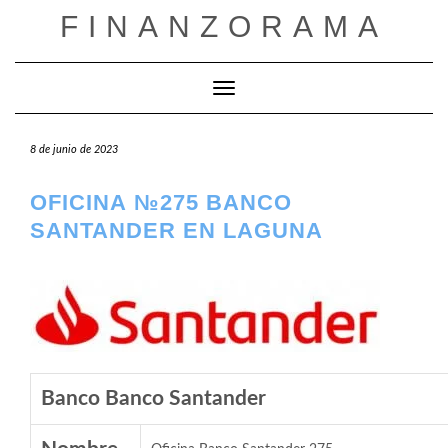
Saltar
FINANZORAMA
al
contenido
Cambiar modo de navegación
8 de junio de 2023
OFICINA №275 BANCO
SANTANDER EN LAGUNA
Banco Banco Santander