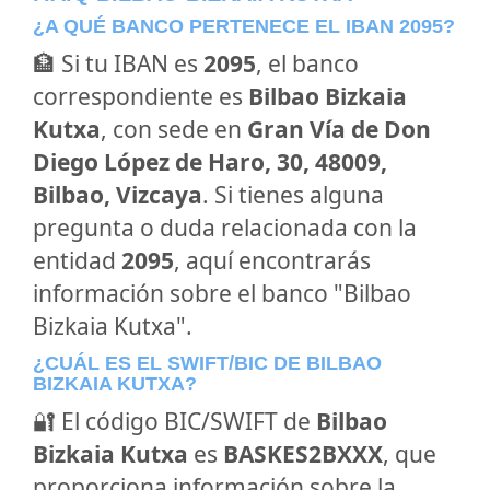
¿A QUÉ BANCO PERTENECE EL IBAN 2095?
🏦 Si tu IBAN es
2095
, el banco
correspondiente es
Bilbao Bizkaia
Kutxa
, con sede en
Gran Vía de Don
Diego López de Haro, 30, 48009,
Bilbao, Vizcaya
. Si tienes alguna
pregunta o duda relacionada con la
entidad
2095
, aquí encontrarás
información sobre el banco "Bilbao
Bizkaia Kutxa".
¿CUÁL ES EL SWIFT/BIC DE BILBAO
BIZKAIA KUTXA?
🔐 El código BIC/SWIFT de
Bilbao
Bizkaia Kutxa
es
BASKES2BXXX
, que
proporciona información sobre la