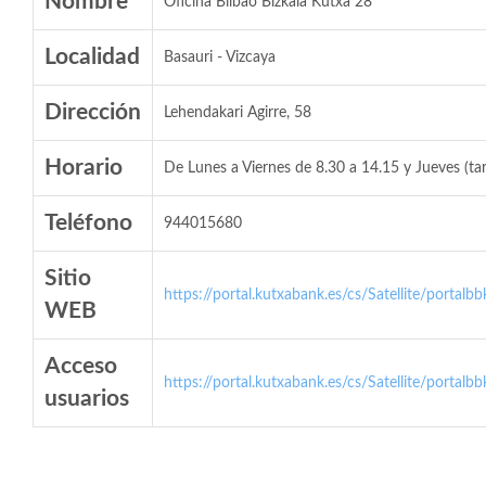
Nombre
Oficina Bilbao Bizkaia Kutxa 28
Localidad
Basauri - Vizcaya
Dirección
Lehendakari Agirre, 58
Horario
De Lunes a Viernes de 8.30 a 14.15 y Jueves (ta
Teléfono
944015680
Sitio
https://portal.kutxabank.es/cs/Satellite/portalb
WEB
Acceso
https://portal.kutxabank.es/cs/Satellite/portalb
usuarios