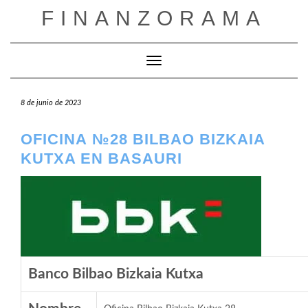
Saltar
FINANZORAMA
al
contenido
Cambiar modo de navegación
8 de junio de 2023
OFICINA №28 BILBAO BIZKAIA
KUTXA EN BASAURI
Banco Bilbao Bizkaia Kutxa