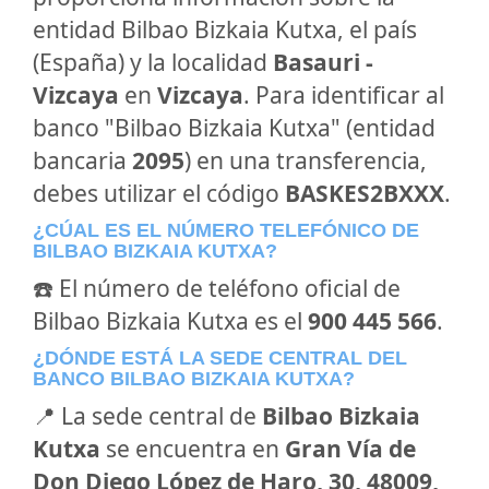
entidad Bilbao Bizkaia Kutxa, el país
(España) y la localidad
Basauri -
Vizcaya
en
Vizcaya
. Para identificar al
banco "Bilbao Bizkaia Kutxa" (entidad
bancaria
2095
) en una transferencia,
debes utilizar el código
BASKES2BXXX
.
¿CÚAL ES EL NÚMERO TELEFÓNICO DE
BILBAO BIZKAIA KUTXA?
☎️ El número de teléfono oficial de
Bilbao Bizkaia Kutxa es el
900 445 566
.
¿DÓNDE ESTÁ LA SEDE CENTRAL DEL
BANCO BILBAO BIZKAIA KUTXA?
📍 La sede central de
Bilbao Bizkaia
Kutxa
se encuentra en
Gran Vía de
Don Diego López de Haro, 30, 48009,