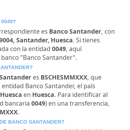
 0049?
orrespondiente es
Banco Santander
, con
39004, Santander, Huesca
. Si tienes
ada con la entidad
0049
, aquí
l banco "Banco Santander".
 SANTANDER?
Santander
es
BSCHESMMXXX
, que
 entidad Banco Santander, el país
 Huesca
en
Huesca
. Para identificar al
ad bancaria
0049
) en una transferencia,
MMXXX
.
 DE BANCO SANTANDER?