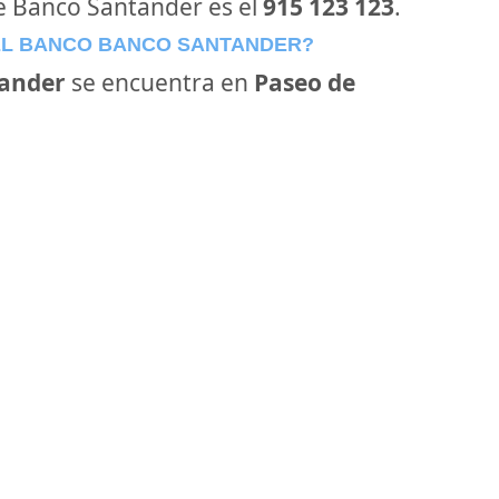
de Banco Santander es el
915 123 123
.
EL BANCO BANCO SANTANDER?
ander
se encuentra en
Paseo de