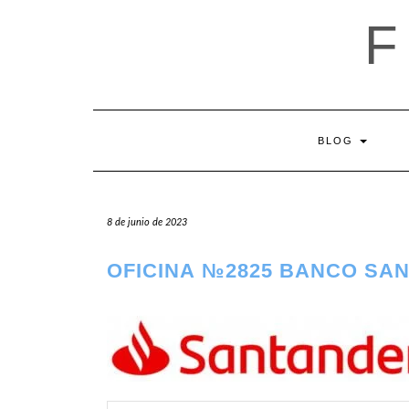
Saltar
al
contenido
BLOG
8 de junio de 2023
OFICINA №2825 BANCO SA