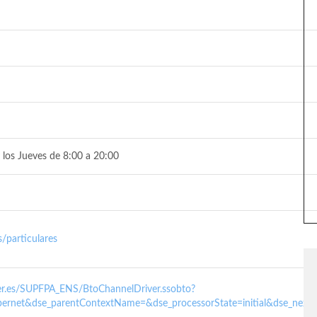
 los Jueves de 8:00 a 20:00
/particulares
nder.es/SUPFPA_ENS/BtoChannelDriver.ssobto?
ernet&dse_parentContextName=&dse_processorState=initial&dse_next