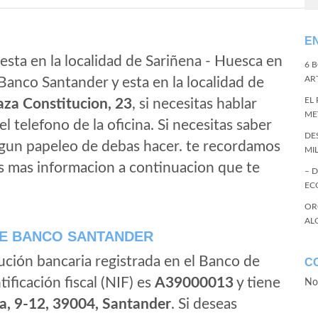
E
esta en la localidad de Sariñena - Huesca en
6 
ART
Banco Santander y esta en la localidad de
EL
aza Constitucion, 23
, si necesitas hablar
ME
 el telefono de la oficina. Si necesitas saber
DE
algun papeleo de debas hacer. te recordamos
MI
s mas informacion a continuacion que te
– 
EC
OR
AL
E BANCO SANTANDER
ución bancaria registrada en el Banco de
C
tificación fiscal (NIF) es
A39000013
y tiene
No
a, 9-12, 39004, Santander
. Si deseas