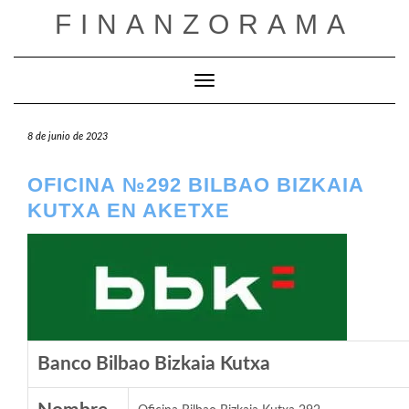
Saltar
FINANZORAMA
al
contenido
Cambiar modo de navegación
8 de junio de 2023
OFICINA №292 BILBAO BIZKAIA
KUTXA EN AKETXE
Banco Bilbao Bizkaia Kutxa