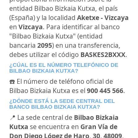
entidad Bilbao Bizkaia Kutxa, el país
(España) y la localidad
Aketxe - Vizcaya
en
Vizcaya
. Para identificar al banco
"Bilbao Bizkaia Kutxa" (entidad
bancaria
2095
) en una transferencia,
debes utilizar el código
BASKES2BXXX
.
¿CÚAL ES EL NÚMERO TELEFÓNICO DE
BILBAO BIZKAIA KUTXA?
☎️ El número de teléfono oficial de
Bilbao Bizkaia Kutxa es el
900 445 566
.
¿DÓNDE ESTÁ LA SEDE CENTRAL DEL
BANCO BILBAO BIZKAIA KUTXA?
📍 La sede central de
Bilbao Bizkaia
Kutxa
se encuentra en
Gran Vía de
Don Diego López de Haro, 30, 48009,