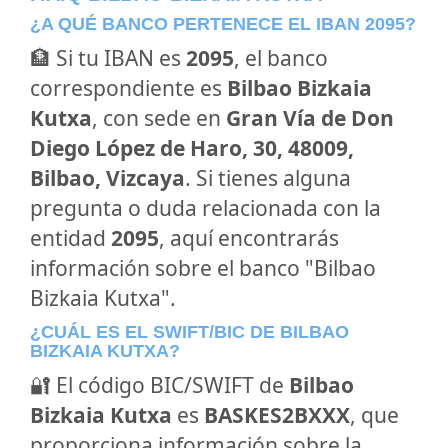
¿A QUÉ BANCO PERTENECE EL IBAN 2095?
🏦 Si tu IBAN es
2095
, el banco
correspondiente es
Bilbao Bizkaia
Kutxa
, con sede en
Gran Vía de Don
Diego López de Haro, 30, 48009,
Bilbao, Vizcaya
. Si tienes alguna
pregunta o duda relacionada con la
entidad
2095
, aquí encontrarás
información sobre el banco "Bilbao
Bizkaia Kutxa".
¿CUÁL ES EL SWIFT/BIC DE BILBAO
BIZKAIA KUTXA?
🔐 El código BIC/SWIFT de
Bilbao
Bizkaia Kutxa
es
BASKES2BXXX
, que
proporciona información sobre la