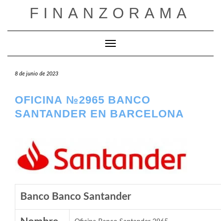
Saltar
FINANZORAMA
al
contenido
Cambiar modo de navegación
8 de junio de 2023
OFICINA №2965 BANCO
SANTANDER EN BARCELONA
Banco Banco Santander