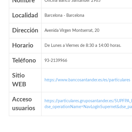
Nombre
Oficina Banco Santander 2965
Localidad
Barcelona - Barcelona
Dirección
Avenida Virgen Montserrat, 20
Horario
De Lunes a Viernes de 8:30 a 14:00 horas.
Teléfono
93-2139966
Sitio
https://www.bancosantander.es/es/particulares
WEB
Acceso
https://particulares.gruposantander.es/SUPFPA
dse_operationName=NavLoginSupernet&dse_par
usuarios