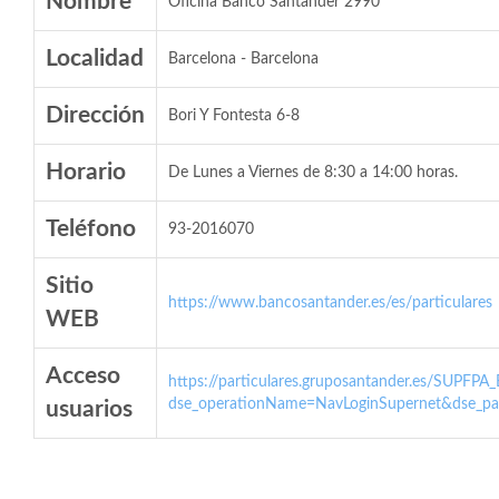
Nombre
Oficina Banco Santander 2990
Localidad
Barcelona - Barcelona
Dirección
Bori Y Fontesta 6-8
Horario
De Lunes a Viernes de 8:30 a 14:00 horas.
Teléfono
93-2016070
Sitio
https://www.bancosantander.es/es/particulares
WEB
Acceso
https://particulares.gruposantander.es/SUPFPA
dse_operationName=NavLoginSupernet&dse_par
usuarios