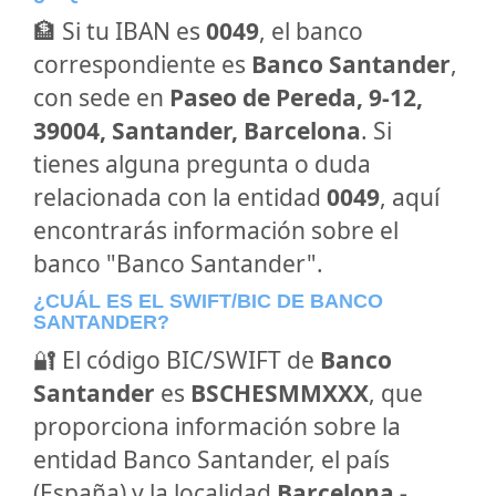
🏦 Si tu IBAN es
0049
, el banco
correspondiente es
Banco Santander
,
con sede en
Paseo de Pereda, 9-12,
39004, Santander, Barcelona
. Si
tienes alguna pregunta o duda
relacionada con la entidad
0049
, aquí
encontrarás información sobre el
banco "Banco Santander".
¿CUÁL ES EL SWIFT/BIC DE BANCO
SANTANDER?
🔐 El código BIC/SWIFT de
Banco
Santander
es
BSCHESMMXXX
, que
proporciona información sobre la
entidad Banco Santander, el país
(España) y la localidad
Barcelona -