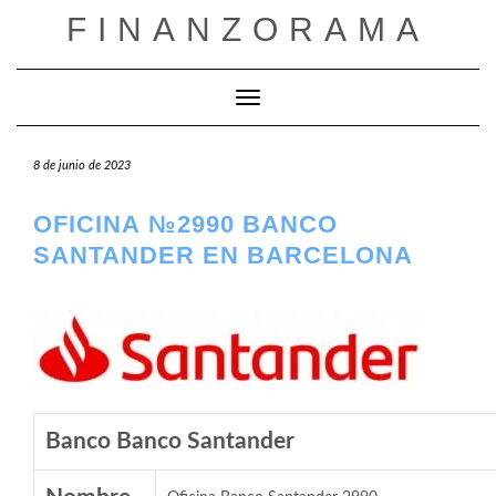
Saltar
FINANZORAMA
al
contenido
Cambiar modo de navegación
8 de junio de 2023
OFICINA №2990 BANCO
SANTANDER EN BARCELONA
Banco Banco Santander