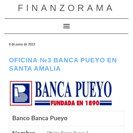
Saltar
FINANZORAMA
al
contenido
Cambiar modo de navegación
8 de junio de 2023
OFICINA №3 BANCA PUEYO EN
SANTA AMALIA
Banco Banca Pueyo