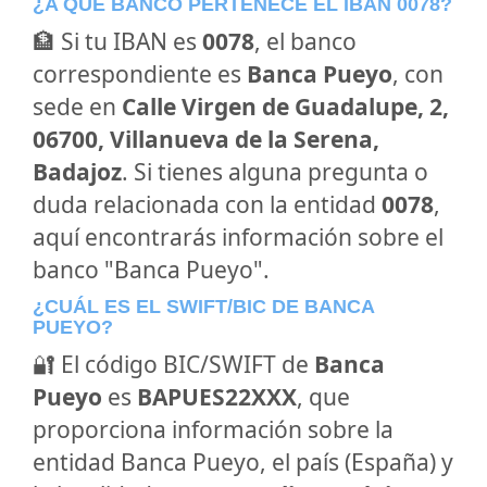
¿A QUÉ BANCO PERTENECE EL IBAN 0078?
🏦 Si tu IBAN es
0078
, el banco
correspondiente es
Banca Pueyo
, con
sede en
Calle Virgen de Guadalupe, 2,
06700, Villanueva de la Serena,
Badajoz
. Si tienes alguna pregunta o
duda relacionada con la entidad
0078
,
aquí encontrarás información sobre el
banco "Banca Pueyo".
¿CUÁL ES EL SWIFT/BIC DE BANCA
PUEYO?
🔐 El código BIC/SWIFT de
Banca
Pueyo
es
BAPUES22XXX
, que
proporciona información sobre la
entidad Banca Pueyo, el país (España) y