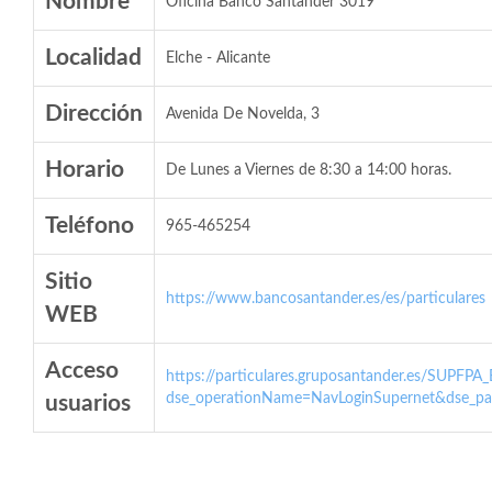
Nombre
Oficina Banco Santander 3019
Localidad
Elche - Alicante
Dirección
Avenida De Novelda, 3
Horario
De Lunes a Viernes de 8:30 a 14:00 horas.
Teléfono
965-465254
Sitio
https://www.bancosantander.es/es/particulares
WEB
Acceso
https://particulares.gruposantander.es/SUPFPA
dse_operationName=NavLoginSupernet&dse_par
usuarios