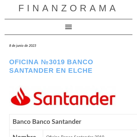
Saltar
FINANZORAMA
al
contenido
Cambiar modo de navegación
8 de junio de 2023
OFICINA №3019 BANCO
SANTANDER EN ELCHE
Banco Banco Santander