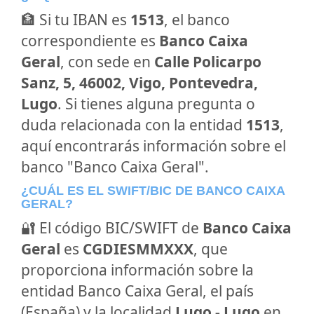
🏦 Si tu IBAN es
1513
, el banco
correspondiente es
Banco Caixa
Geral
, con sede en
Calle Policarpo
Sanz, 5, 46002, Vigo, Pontevedra,
Lugo
. Si tienes alguna pregunta o
duda relacionada con la entidad
1513
,
aquí encontrarás información sobre el
banco "Banco Caixa Geral".
¿CUÁL ES EL SWIFT/BIC DE BANCO CAIXA
GERAL?
🔐 El código BIC/SWIFT de
Banco Caixa
Geral
es
CGDIESMMXXX
, que
proporciona información sobre la
entidad Banco Caixa Geral, el país
(España) y la localidad
Lugo - Lugo
en