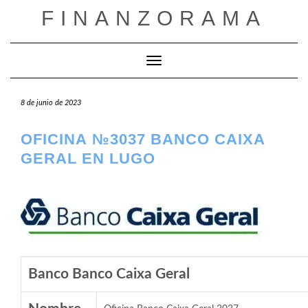
Saltar
FINANZORAMA
al
contenido
Cambiar modo de navegación
8 de junio de 2023
OFICINA №3037 BANCO CAIXA
GERAL EN LUGO
Banco Banco Caixa Geral