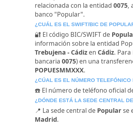
relacionada con la entidad
0075
,
banco "Popular".
¿CUÁL ES EL SWIFT/BIC DE POPULA
🔐 El código BIC/SWIFT de
Popula
información sobre la entidad Popul
Trebujena - Cádiz
en
Cádiz
. Para
bancaria
0075
) en una transferenc
POPUESMMXXX
.
¿CÚAL ES EL NÚMERO TELEFÓNICO
☎️ El número de teléfono oficial d
¿DÓNDE ESTÁ LA SEDE CENTRAL D
📍 La sede central de
Popular
se 
Madrid
.