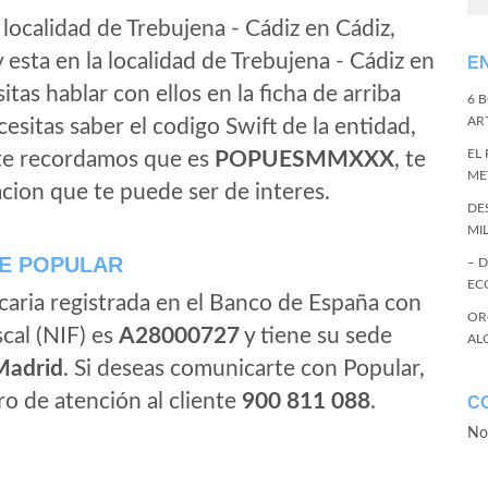
 localidad de Trebujena - Cádiz en Cádiz,
 esta en la localidad de Trebujena - Cádiz en
E
sitas hablar con ellos en la ficha de arriba
6 
ART
ecesitas saber el codigo Swift de la entidad,
EL
 te recordamos que es
POPUESMMXXX
, te
ME
cion que te puede ser de interes.
DE
MI
E POPULAR
– 
EC
caria registrada en el Banco de España con
OR
scal (NIF) es
A28000727
y tiene su sede
AL
Madrid
. Si deseas comunicarte con Popular,
o de atención al cliente
900 811 088
.
C
No