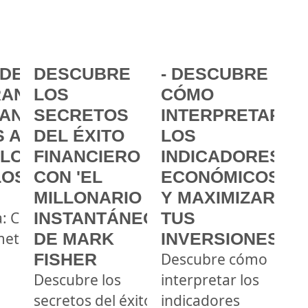
DE LA
DESCUBRE
- DESCUBRE
ANCIA:
LOS
CÓMO
ANZAR
SECRETOS
INTERPRETAR
 A
DEL ÉXITO
LOS
 LOS
FINANCIERO
INDICADORES
LOS
CON 'EL
ECONÓMICOS
MILLONARIO
Y MAXIMIZAR
a: Cómo
INSTANTÁNEO'
TUS
metas
DE MARK
INVERSIONES
FISHER
Descubre cómo
Descubre los
interpretar los
secretos del éxito
indicadores