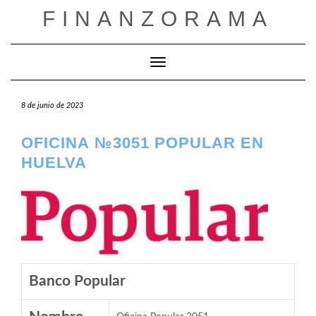
Saltar
FINANZORAMA
al
contenido
Cambiar modo de navegación
8 de junio de 2023
OFICINA №3051 POPULAR EN
HUELVA
Banco Popular