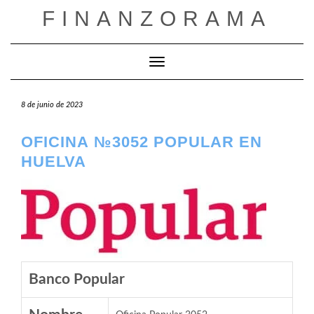
Saltar
FINANZORAMA
al
contenido
Cambiar modo de navegación
8 de junio de 2023
OFICINA №3052 POPULAR EN
HUELVA
Banco Popular