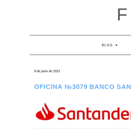
Saltar
al
contenido
BLOG
8 de junio de 2023
OFICINA №3079 BANCO SA