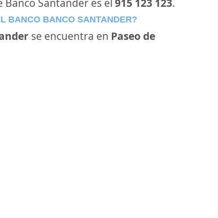
de Banco Santander es el
915 123 123
.
EL BANCO BANCO SANTANDER?
ander
se encuentra en
Paseo de