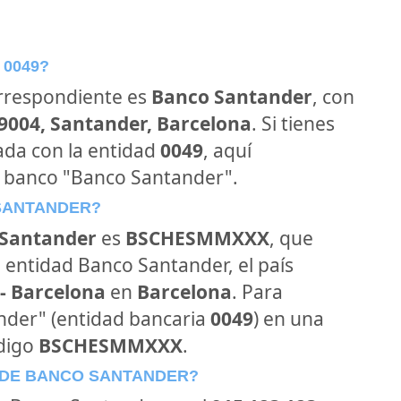
 0049?
orrespondiente es
Banco Santander
, con
39004, Santander, Barcelona
. Si tienes
ada con la entidad
0049
, aquí
l banco "Banco Santander".
 SANTANDER?
Santander
es
BSCHESMMXXX
, que
 entidad Banco Santander, el país
- Barcelona
en
Barcelona
. Para
ander" (entidad bancaria
0049
) en una
ódigo
BSCHESMMXXX
.
 DE BANCO SANTANDER?