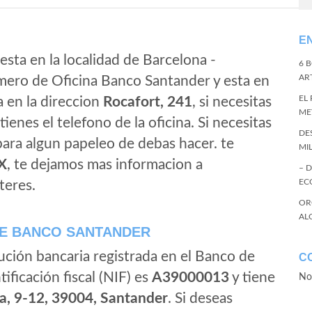
E
esta en la localidad de Barcelona -
6 
ART
mero de Oficina Banco Santander y esta en
EL
a en la direccion
Rocafort, 241
, si necesitas
ME
tienes el telefono de la oficina. Si necesitas
DE
 para algun papeleo de debas hacer. te
MI
X
, te dejamos mas informacion a
– 
EC
teres.
OR
AL
E BANCO SANTANDER
ución bancaria registrada en el Banco de
C
tificación fiscal (NIF) es
A39000013
y tiene
No
a, 9-12, 39004, Santander
. Si deseas