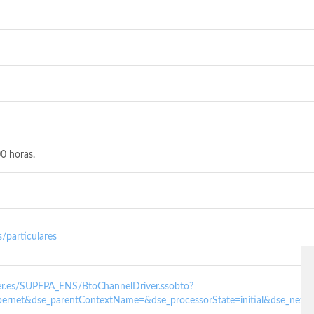
0 horas.
/particulares
nder.es/SUPFPA_ENS/BtoChannelDriver.ssobto?
ernet&dse_parentContextName=&dse_processorState=initial&dse_next