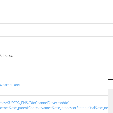
0 horas.
/particulares
nder.es/SUPFPA_ENS/BtoChannelDriver.ssobto?
ernet&dse_parentContextName=&dse_processorState=initial&dse_next