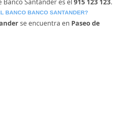
de Banco Santander es el
915 123 123
.
EL BANCO BANCO SANTANDER?
ander
se encuentra en
Paseo de