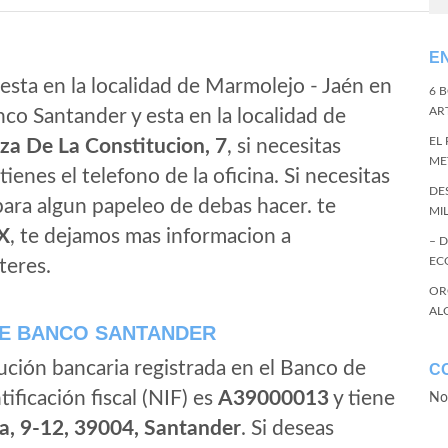
E
esta en la localidad de Marmolejo - Jaén en
6 
ART
co Santander y esta en la localidad de
EL
za De La Constitucion, 7
, si necesitas
ME
tienes el telefono de la oficina. Si necesitas
DE
 para algun papeleo de debas hacer. te
MI
X
, te dejamos mas informacion a
– 
EC
teres.
OR
AL
E BANCO SANTANDER
ución bancaria registrada en el Banco de
C
tificación fiscal (NIF) es
A39000013
y tiene
No
a, 9-12, 39004, Santander
. Si deseas