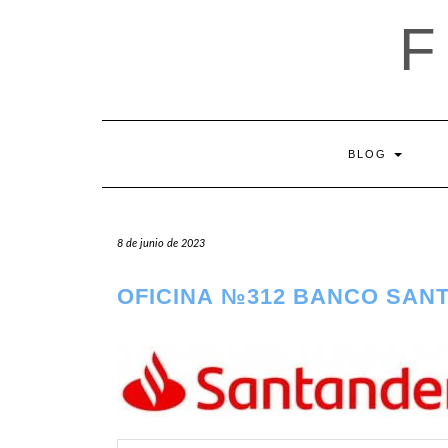
Saltar
al
contenido
BLOG
8 de junio de 2023
OFICINA №312 BANCO SAN