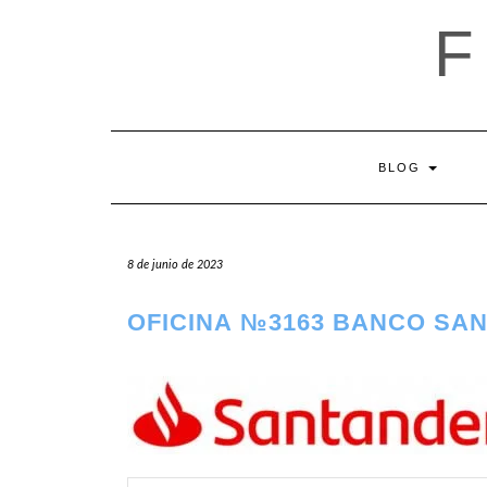
Saltar
al
contenido
BLOG
8 de junio de 2023
OFICINA №3163 BANCO SA