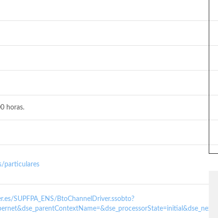
0 horas.
/particulares
nder.es/SUPFPA_ENS/BtoChannelDriver.ssobto?
ernet&dse_parentContextName=&dse_processorState=initial&dse_next