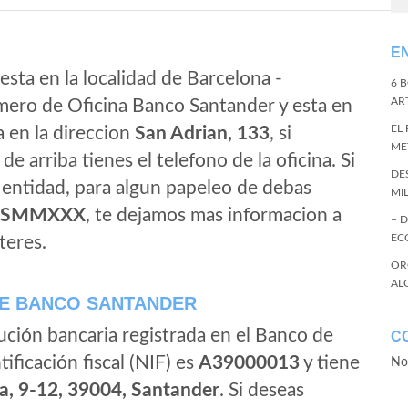
E
esta en la localidad de Barcelona -
6 
ART
mero de Oficina Banco Santander y esta en
EL
a en la direccion
San Adrian, 133
, si
ME
de arriba tienes el telefono de la oficina. Si
DE
a entidad, para algun papeleo de debas
MI
ESMMXXX
, te dejamos mas informacion a
– 
EC
teres.
OR
AL
E BANCO SANTANDER
ución bancaria registrada en el Banco de
C
tificación fiscal (NIF) es
A39000013
y tiene
No
a, 9-12, 39004, Santander
. Si deseas