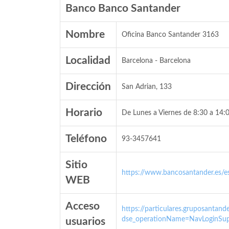
Banco Banco Santander
Nombre
Oficina Banco Santander 3163
Localidad
Barcelona - Barcelona
Dirección
San Adrian, 133
Horario
De Lunes a Viernes de 8:30 a 14:0
Teléfono
93-3457641
Sitio
https://www.bancosantander.es/es
WEB
Acceso
https://particulares.gruposanta
dse_operationName=NavLoginSup
usuarios