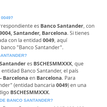
 0049?
orrespondiente es
Banco Santander
, con
39004, Santander, Barcelona
. Si tienes
ada con la entidad
0049
, aquí
l banco "Banco Santander".
 SANTANDER?
Santander
es
BSCHESMMXXX
, que
 entidad Banco Santander, el país
- Barcelona
en
Barcelona
. Para
ander" (entidad bancaria
0049
) en una
ódigo
BSCHESMMXXX
.
 DE BANCO SANTANDER?