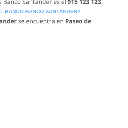
de Banco Santander es el
915 123 123
.
EL BANCO BANCO SANTANDER?
ander
se encuentra en
Paseo de