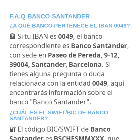
F.A.Q BANCO SANTANDER
¿A QUÉ BANCO PERTENECE EL IBAN 0049?
🏦 Si tu IBAN es
0049
, el banco
correspondiente es
Banco Santander
,
con sede en
Paseo de Pereda, 9-12,
39004, Santander, Barcelona
. Si
tienes alguna pregunta o duda
relacionada con la entidad
0049
, aquí
encontrarás información sobre el
banco "Banco Santander".
¿CUÁL ES EL SWIFT/BIC DE BANCO
SANTANDER?
🔐 El código BIC/SWIFT de
Banco
Santander
es
BSCHESMMXXX
, que