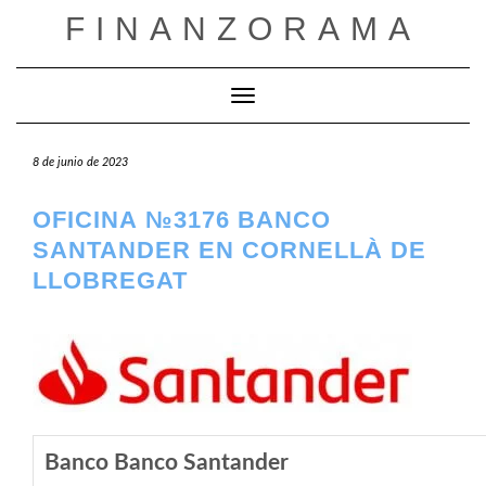
Saltar
FINANZORAMA
al
contenido
Cambiar modo de navegación
8 de junio de 2023
OFICINA №3176 BANCO
SANTANDER EN CORNELLÀ DE
LLOBREGAT
Banco Banco Santander