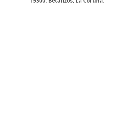
15300, Betanzos, La Coruña
.