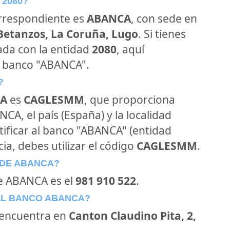
 2080?
orrespondiente es
ABANCA
, con sede en
 Betanzos, La Coruña, Lugo
. Si tienes
ada con la entidad
2080
, aquí
l banco "ABANCA".
?
A
es
CAGLESMM
, que proporciona
CA, el país (España) y la localidad
ntificar al banco "ABANCA" (entidad
ia, debes utilizar el código
CAGLESMM
.
 DE ABANCA?
de ABANCA es el
981 910 522
.
EL BANCO ABANCA?
encuentra en
Canton Claudino Pita, 2,