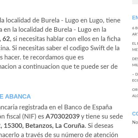
E
la localidad de Burela - Lugo en Lugo, tiene
6 
en la localidad de Burela - Lugo en la
ART
, 62
, si necesitas hablar con ellos en la ficha
EL
cina. Si necesitas saber el codigo Swift de la
ME
s hacer. te recordamos que es
DE
MI
macion a continuacion que te puede ser de
– 
EC
OR
E ABANCA
AL
ancaria registrada en el Banco de España
C
ón fiscal (NIF) es
A70302039
y tiene su sede
No
2, 15300, Betanzos, La Coruña
. Si deseas
cerlo a través de su número de atención