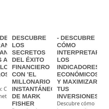
DE LA
DESCUBRE
- DESCUBRE
ANCIA:
LOS
CÓMO
ANZAR
SECRETOS
INTERPRETAR
 A
DEL ÉXITO
LOS
 LOS
FINANCIERO
INDICADORES
LOS
CON 'EL
ECONÓMICOS
MILLONARIO
Y MAXIMIZAR
a: Cómo
INSTANTÁNEO'
TUS
metas
DE MARK
INVERSIONES
FISHER
Descubre cómo