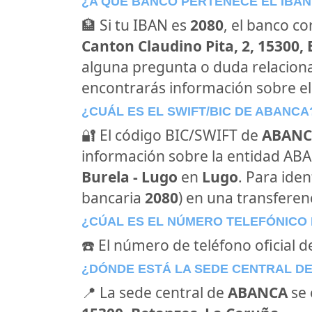
¿A QUÉ BANCO PERTENECE EL IBAN
🏦 Si tu IBAN es
2080
, el banco c
Canton Claudino Pita, 2, 15300,
alguna pregunta o duda relacion
encontrarás información sobre e
¿CUÁL ES EL SWIFT/BIC DE ABANCA
🔐 El código BIC/SWIFT de
ABANC
información sobre la entidad ABAN
Burela - Lugo
en
Lugo
. Para ide
bancaria
2080
) en una transferenc
¿CÚAL ES EL NÚMERO TELEFÓNICO
☎️ El número de teléfono oficial 
¿DÓNDE ESTÁ LA SEDE CENTRAL D
📍 La sede central de
ABANCA
se 