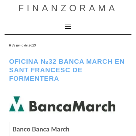
Saltar
FINANZORAMA
al
contenido
Cambiar modo de navegación
8 de junio de 2023
OFICINA №32 BANCA MARCH EN
SANT FRANCESC DE
FORMENTERA
Banco Banca March