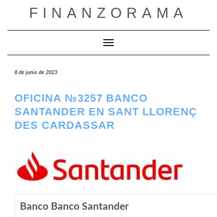
Saltar
FINANZORAMA
al
contenido
Cambiar modo de navegación
8 de junio de 2023
OFICINA №3257 BANCO
SANTANDER EN SANT LLORENÇ
DES CARDASSAR
Banco Banco Santander